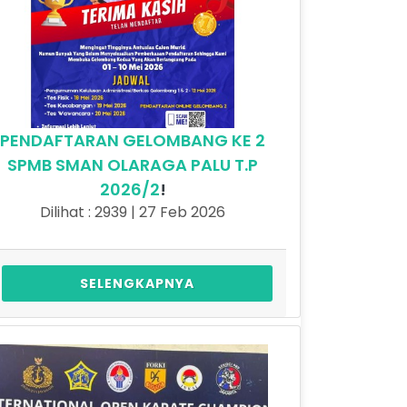
PENDAFTARAN GELOMBANG KE 2
SPMB SMAN OLARAGA PALU T.P
2026/2
!
Dilihat : 2939 | 27 Feb 2026
SELENGKAPNYA