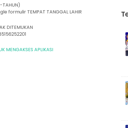
N-TAHUN)
oogle formulir TEMPAT TANGGAL LAHIR
T
IDAK DITEMUKAN
85156252201
TUK MENGAKSES APLIKASI