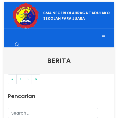
SMA NEGERI OLAHRAGA TADULAKO
SEKOLAH PARA JUARA
BERITA
«
‹
›
»
Pencarian