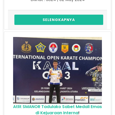
SELENGKAPNYA
Atlit SMANOR Tadulako Sabet Medali Emas
di Kejuaraan Interna
!