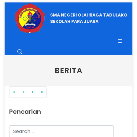
SMA NEGERI OLAHRAGA TADULAKO
SEKOLAH PARA JUARA
BERITA
«
‹
›
»
Pencarian